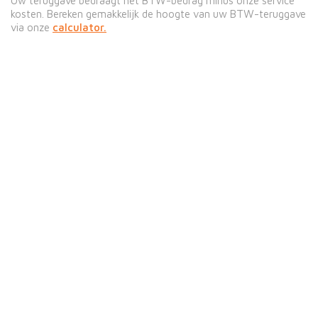
Uw teruggave bedraagt het BTW-bedrag minus onze service
kosten. Bereken gemakkelijk de hoogte van uw BTW-teruggave
via onze
calculator.
Benieuwd naar de
teruggave?
Bereken uw BTW-teruggave via Easy Tax Free